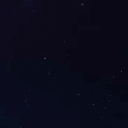
智慧水务
党群建设
业务板块