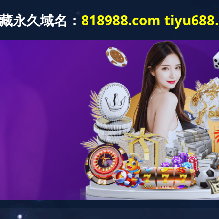
万象城(中国)
关于我们
新闻中心