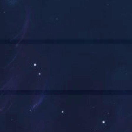
线官网供水水质月报统计表2024年（
作者：小编
更新时间：2024-12-24 09:01:50
点击数：
761