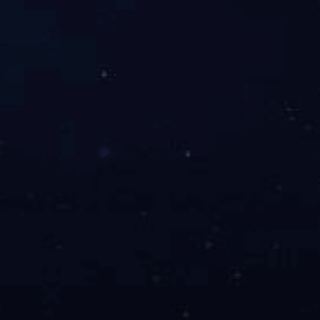
智慧水务
党群建设
业务板块
党建活动
万象城手机在线官网
党风廉政
制水公司
职工之家
工程事业中心
程
水漾青春
管网运营中心
贺兰供水有限公司
永宁供水有限公司
灵武供水有限公司