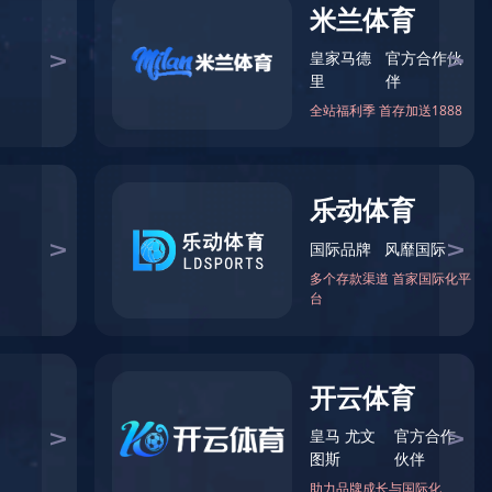
您的当前位置：
万象城(中
测