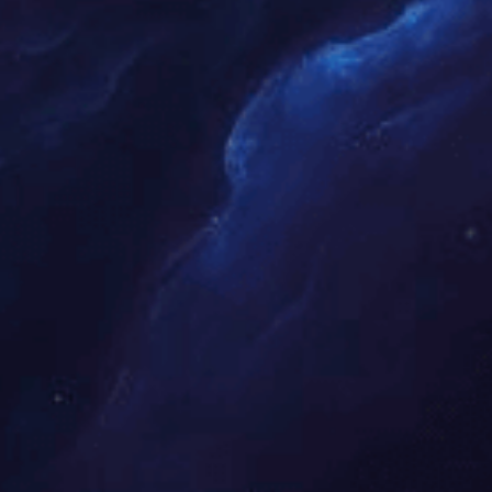
川地表水厂2022年第四季度106项全分析
象城手机在线官网供水水质月报统计表2023
象城手机在线官网供水水质月报统计表2022