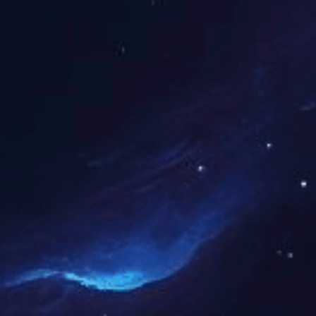
17
银
2023-02
17
万
2023-02
11
万
2023-01