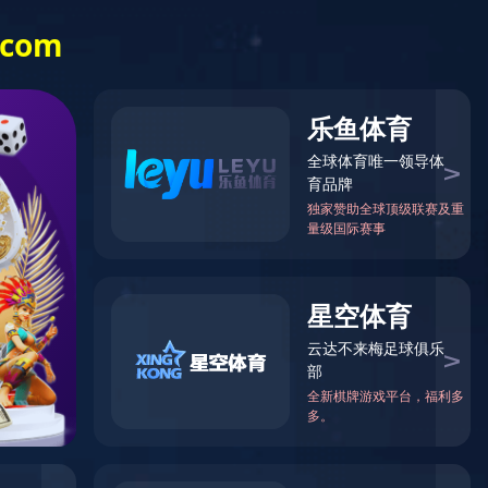
信息公开
便民服务
智慧水务
党群建设
业务板块